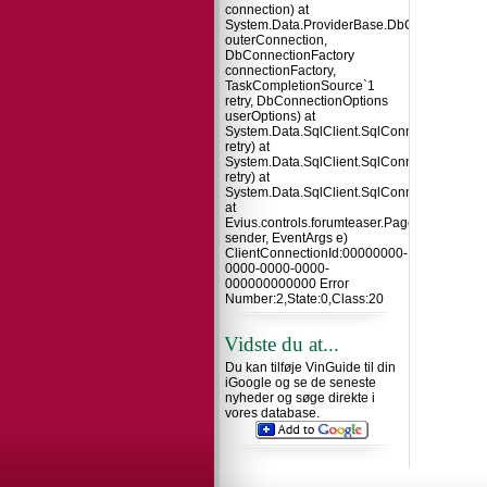
connection) at
System.Data.ProviderBase.DbConnectionInt
outerConnection,
DbConnectionFactory
connectionFactory,
TaskCompletionSource`1
retry, DbConnectionOptions
userOptions) at
System.Data.SqlClient.SqlConnection.TryO
retry) at
System.Data.SqlClient.SqlConnection.Try
retry) at
System.Data.SqlClient.SqlConnection.Open
at
Evius.controls.forumteaser.Page_Load(Obje
sender, EventArgs e)
ClientConnectionId:00000000-
0000-0000-0000-
000000000000 Error
Number:2,State:0,Class:20
Vidste du at...
Du kan tilføje VinGuide til din
iGoogle og se de seneste
nyheder og søge direkte i
vores database.