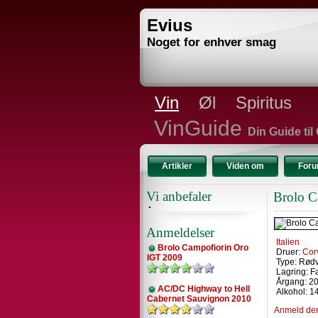
Evius
Noget for enhver smag
Vin
Øl
Spiritus
VinGuide
Din Guide til
Artikler
Viden om
For
Vi anbefaler
Brolo C
Anmeldelser
Italien
Brolo Campofiorin Oro
Druer:
Cor
IGT 2009
Type: Rød
Lagring: F
Årgang: 2
AC/DC Highway to Hell
Alkohol: 
Cabernet Sauvignon 2010
Anmeld de