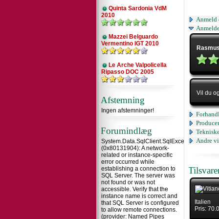
Quinta Sardonia VdM
2010
Anmeld 
Anmelde
Mazzei Belguardo
Vermentino IGT 2010
Rasmus
Le Arche Valpolicella
Ripasso DOC 2005
Vil du o
Afstemning
Ingen afstemninger!
Forhandl
Producen
Forumindlæg
Tekniske
Andre vi
System.Data.SqlClient.SqlException
(0x80131904): A network-
related or instance-specific
error occurred while
establishing a connection to
Tilsvar
SQL Server. The server was
not found or was not
accessible. Verify that the
instance name is correct and
Italien
that SQL Server is configured
Pris: 70
to allow remote connections.
(provider: Named Pipes