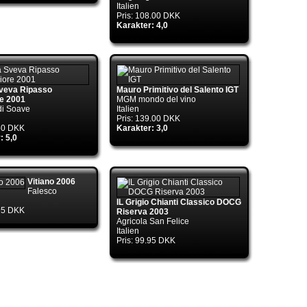
Italien
Pris: 108.00 DKK
Karakter: 4,0
ol.TryGetConnection(DbConnection
veva Ripasso
Mauro Primitivo del Salento IGT
e 2001
MGM mondo del vino
di Soave
Italien
Pris: 139.00 DKK
.50 DKK
Karakter: 3,0
: 5,0
ol.TryGetConnection(DbConnection
Vitiano 2006
Falesco
IL Grigio Chianti Classico DOCG
.95 DKK
Riserva 2003
Agricola San Felice
Italien
ctory.TryGetConnection(DbConnection
Pris: 99.95 DKK