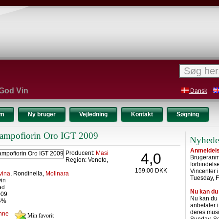
 God Vin
Dansk
um
Ny bruger
Vejledning
Kontakt
Søgning
ampofiorin Oro IGT 2009
Nyhede
Anmeldelse
Producent:
Masi
4,0
Brugeranme
Region: Veneto,
forbindel
159.00 DKK
Vincenter 
vina
, Rondinella,
Molinara
Tuesday, F
vin
ad
Nu kan du
009
Nu kan du
14%
anbefaler 
deres musi
nne