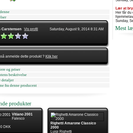
Sunday, S
Lær at br
denne
Her får du
hjemmelav
lser
Sunday, S
Mest læ
 Carstensen
Vis profil
Saturday, August 9, 2014 8:31 AM
gså anmelde dette produkt ?
Klik her
ere og priser
tens beskrivelse
 detaljer
ne fra denne producent
ende produkter
Vitiano 2001
Falesco
Righetti Amarone Classico
.00 DKK
2000
Luigi Righetti