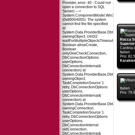
Provider, error: 40 - Could not
open a connection to SQL
Server) --->
System.ComponentModel.Win32Exception
(0x80004005): The system
cannot find the file specified
at
System.Data.ProviderBase.DbConnectionPo
owningObject, UInt32
Rocca S
waitForMultipleObjectsTimeout,
Superior
Boolean allowCreate,
Cantina 
Boolean
Italien
onlyOneCheckConnection,
Pris: 82
DbConnectionOptions
Karakter
userOptions,
DbConnectionInternal&
connection) at
System.Data.ProviderBase.DbConnectionPo
owningObject,
TaskCompletionSource`1
retry, DbConnectionOptions
Italien
userOptions,
Pris: 79
DbConnectionInternal&
connection) at
System.Data.ProviderBase.DbConnectionFa
owningConnection,
TaskCompletionSource`1
retry, DbConnectionOptions
userOptions,
DbConnectionInternal
oldConnection,
DbConnectionInternal&