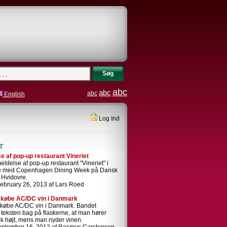
Søg
abc
abc
abc
English
Log Ind
r
 af pop-up restaurant Vineriet
ldelse af pop-up restaurant "Vineriet" i
se med Copenhagen Dining Week på Dansk
i Hvidovre.
ebruary 26, 2013 af Lars Roed
 købe AC/DC vin i Danmark
 købe AC/DC vin i Danmark. Bandet
i teksten bag på flaskerne, at man hører
k højt, mens man nyder vinen.