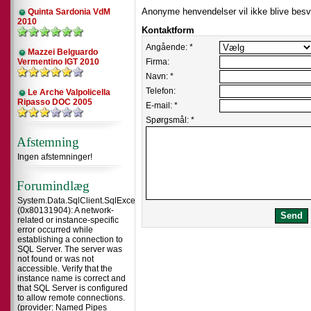
Anonyme henvendelser vil ikke blive besv
Quinta Sardonia VdM
2010
Kontaktform
Angående: *
Mazzei Belguardo
Vermentino IGT 2010
Firma:
Navn: *
Telefon:
Le Arche Valpolicella
Ripasso DOC 2005
E-mail: *
Spørgsmål: *
Afstemning
Ingen afstemninger!
Forumindlæg
System.Data.SqlClient.SqlException
(0x80131904): A network-
related or instance-specific
error occurred while
establishing a connection to
SQL Server. The server was
not found or was not
accessible. Verify that the
instance name is correct and
that SQL Server is configured
to allow remote connections.
(provider: Named Pipes