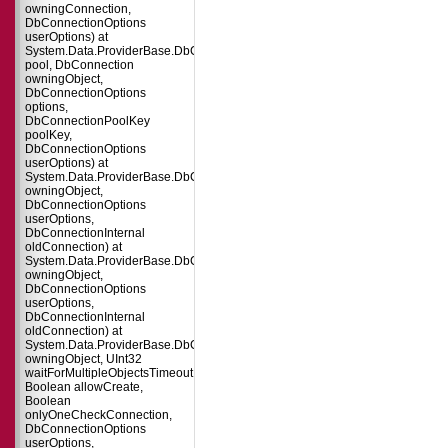
owningConnection,
DbConnectionOptions
userOptions) at
System.Data.ProviderBase.DbConnectionFactory.CreatePooledConnection(
pool, DbConnection
owningObject,
DbConnectionOptions
options,
DbConnectionPoolKey
poolKey,
DbConnectionOptions
userOptions) at
System.Data.ProviderBase.DbConnectionPool.CreateObject(DbConnection
owningObject,
DbConnectionOptions
userOptions,
DbConnectionInternal
oldConnection) at
System.Data.ProviderBase.DbConnectionPool.UserCreateRequest(DbConne
owningObject,
DbConnectionOptions
userOptions,
DbConnectionInternal
oldConnection) at
System.Data.ProviderBase.DbConnectionPool.TryGetConnection(DbConnect
owningObject, UInt32
waitForMultipleObjectsTimeout,
Boolean allowCreate,
Boolean
onlyOneCheckConnection,
DbConnectionOptions
userOptions,