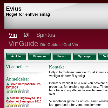
Evius
Noget for enhver smag
Vin
Øl
Spiritus
VinGuide
Din Guide til God Vin
Artikler
Viden om
Forum
Ny bruger
Vej
Vi anbefaler
Kontakt
Udfyld formularen herunder for at komme 
venligst dit formål tydeligt.
Anmeldelser
Bemærk venligst at vi ikke kan besvare 
Brolo Campofiorin Oro
produkter, forhandlere og priser osv. Til d
IGT 2009
hvor både vi og alle andre medlemmer har 
svar.
AC/DC Highway to Hell
Vi modtager gerne ris og ros, samt konstruk
Cabernet Sauvignon 2010
kan gøre bedre for vores medlemmer.