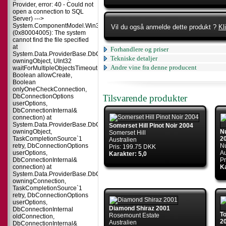
Provider, error: 40 - Could not
open a connection to SQL
Server) --->
System.ComponentModel.Win32Exception
Vil du også anmelde dette produkt ?
Kl
(0x80004005): The system
cannot find the file specified
at
Forhandlere og priser
System.Data.ProviderBase.DbConnectionPool.TryGetConnection(DbConnect
Tekniske detaljer
owningObject, UInt32
Andre vine fra denne producent
waitForMultipleObjectsTimeout,
Boolean allowCreate,
Boolean
onlyOneCheckConnection,
DbConnectionOptions
Tilsvarende produkter
userOptions,
DbConnectionInternal&
connection) at
System.Data.ProviderBase.DbConnectionPool.TryGetConnection(DbConnect
Somerset Hill Pinot Noir 2004
owningObject,
Nu
Somerset Hill
TaskCompletionSource`1
2
Australien
retry, DbConnectionOptions
N
Pris: 199.75 DKK
userOptions,
Au
Karakter: 5,0
DbConnectionInternal&
Pr
connection) at
Ka
System.Data.ProviderBase.DbConnectionFactory.TryGetConnection(DbConne
owningConnection,
TaskCompletionSource`1
retry, DbConnectionOptions
userOptions,
Diamond Shiraz 2001
DbConnectionInternal
T
Rosemount Estate
oldConnection,
2
Australien
DbConnectionInternal&