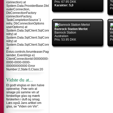
To
Pris: 67.95 DKK
connection) at
Au
Karakter: 5,0
System.Data.ProviderBase.DbConnectionInternal.TryOpenConnectionInterna
Pr
outerConnection,
DbConnectionFactory
connectionFactory,
TaskCompletionSource`1
retry, DbConnectionOptions
userOptions) at
Banrock Station Merlot
E
System.Data.SqlClient.SqlConnection.TryOpenInner(TaskCompletionSource`
Banrock Station
Wo
retry) at
Australien
Au
System.Data.SqlClient.SqlConnection.TryOpen(TaskCompletionSource`1
Pris: 53.95 DKK
Pr
retry) at
System.Data.SqlClient.SqlConnection.Open()
at
Evius.controls.forumteaser.Page_Load(Object
sender, EventArgs e)
ClientConnectionId:00000000-
0000-0000-0000-
000000000000 Error
Number:2,State:0,Class:20
Vidste du at...
Et godt vinglas er den halve
oplevelse. Prøv selv at
smage på samme vin af
forskellige glas og mærk
forskellen i duft og smag.
Læs også Jans artikel om
glas, se "Viden om Vin".