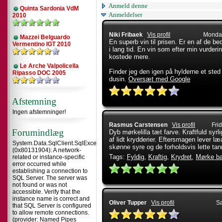
Anmeld denne
Quinta Sardonia VdM
Anmeldelser
2010
Niki Fribaek
Vis profil
Monday
Mazzei Belguardo
En superb vin til prisen. Er en af de be
Vermentino IGT 2010
i lang tid. En vin som efter min vurde
kostede mere.
Le Arche Valpolicella
Finder jeg den igen på hylderne et sted
Ripasso DOC 2005
dusin.
Oversæt med Google
Afstemning
Ingen afstemninger!
Rasmus Carstensen
Vis profil
Fri
Forumindlæg
Dyb mørkelilla tæt farve. Kraftfuld syrli
af lidt krydderier. Eftersmagen lev
System.Data.SqlClient.SqlException
skønne syre og de forholdsvis lette tan
(0x80131904): A network-
Tags:
Fyldig
,
Kraftig
,
Krydret
,
Mørke b
related or instance-specific
error occurred while
establishing a connection to
SQL Server. The server was
not found or was not
accessible. Verify that the
instance name is correct and
Oliver Tupper
Vis profil
Sa
that SQL Server is configured
to allow remote connections.
(provider: Named Pipes