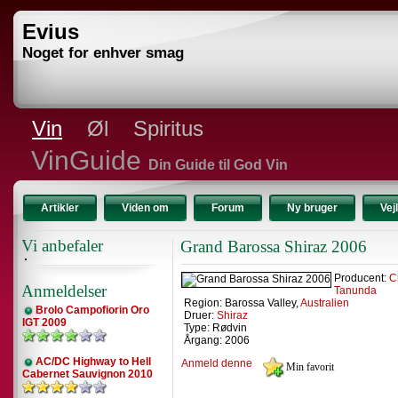
Evius
Noget for enhver smag
Vin
Øl
Spiritus
VinGuide
Din Guide til God Vin
Artikler
Viden om
Forum
Ny bruger
Vej
Vi anbefaler
Grand Barossa Shiraz 2006
Producent:
C
Anmeldelser
Tanunda
Region: Barossa Valley,
Australien
Brolo Campofiorin Oro
Druer:
Shiraz
IGT 2009
Type: Rødvin
Årgang: 2006
AC/DC Highway to Hell
Anmeld denne
Cabernet Sauvignon 2010