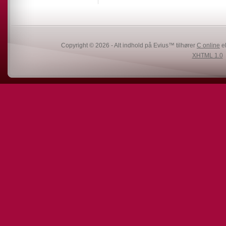
Copyright © 2026 - Alt indhold på Evius™ tilhører
C online
el
XHTML 1.0