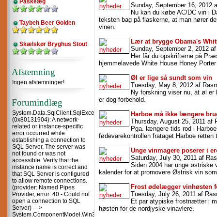
Påskeæg
Sunday, September 16, 2012 
Nu kan du købe AC/DC vin i D
teksten bag på flaskerne, at man hører d
Taybeh Beer Golden
vinen.
Lær at brygge Obama's Whit
Skælskør Bryghus Stout
Sunday, September 2, 2012 a
Her får du opskrifterne på Pr
hjemmelavede White House Honey Porter
Afstemning
Øl er lige så sundt som vin
Ingen afstemninger!
Tuesday, May 8, 2012 af Ras
Ny forskning viser nu, at øl er
er dog forbehold.
Forumindlæg
System.Data.SqlClient.SqlException
Harboe må ikke længere bru
(0x80131904): A network-
Thursday, August 25, 2011 af
related or instance-specific
Pga. længere tids rod i Harbo
error occurred while
fødevarekontrollen frataget Harboe retten t
establishing a connection to
SQL Server. The server was
Unge vinmagere poserer i er
not found or was not
Saturday, July 30, 2011 af R
accessible. Verify that the
Siden 2004 har unge østriske v
instance name is correct and
kalender for at promovere Østrisk vin so
that SQL Server is configured
to allow remote connections.
Frost ødelægger vinhøsten f
(provider: Named Pipes
Tuesday, July 26, 2011 af Ra
Provider, error: 40 - Could not
open a connection to SQL
Et par atypiske frostnætter i 
Server) --->
høsten for de nordjyske vinavlere.
System.ComponentModel.Win32Exception