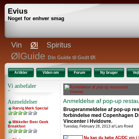
Evius
Noget for enhver smag
Vin
Øl
Spiritus
ØlGuide
Din Guide til Godt Øl
Artikler
Viden om
Forum
Ny bruger
Vej
Vi anbefaler
Anmeldelse af pop-up restau
Anmeldelser
Rørvig Mørk Special
Brugeranmeldelse af pop-up rest
forbindelse med Copenhagen D
Vincenter i Hvidovre.
Mikkeller Beer Geek
Breakfast
Tuesday, February 26, 2013 af Lars Roed
Nu kan du købe AC/DC vin i