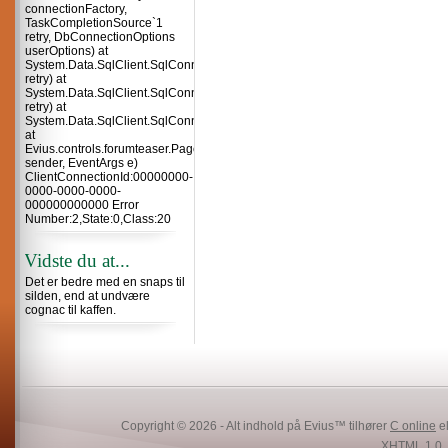
connectionFactory,
TaskCompletionSource`1
retry, DbConnectionOptions
userOptions) at
System.Data.SqlClient.SqlConnection.TryOpenInner(TaskCompletionSource`
retry) at
System.Data.SqlClient.SqlConnection.TryOpen(TaskCompletionSource`1
retry) at
System.Data.SqlClient.SqlConnection.Open()
at
Evius.controls.forumteaser.Page_Load(Object
sender, EventArgs e)
ClientConnectionId:00000000-
0000-0000-0000-
000000000000 Error
Number:2,State:0,Class:20
Vidste du at...
Det er bedre med en snaps til
silden, end at undvære
cognac til kaffen.
Copyright © 2026 - Alt indhold på Evius™ tilhører
C online
el
XHTML 1.0