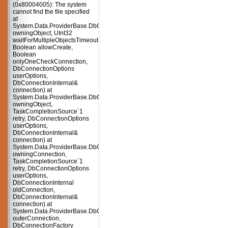
(0x80004005): The system
cannot find the file specified
at
System.Data.ProviderBase.DbConnectionPool.TryGetConnection(DbConnect
owningObject, UInt32
waitForMultipleObjectsTimeout,
Boolean allowCreate,
Boolean
onlyOneCheckConnection,
DbConnectionOptions
userOptions,
DbConnectionInternal&
connection) at
System.Data.ProviderBase.DbConnectionPool.TryGetConnection(DbConnect
owningObject,
TaskCompletionSource`1
retry, DbConnectionOptions
userOptions,
DbConnectionInternal&
connection) at
System.Data.ProviderBase.DbConnectionFactory.TryGetConnection(DbConne
owningConnection,
TaskCompletionSource`1
retry, DbConnectionOptions
userOptions,
DbConnectionInternal
oldConnection,
DbConnectionInternal&
connection) at
System.Data.ProviderBase.DbConnectionInternal.TryOpenConnectionInterna
outerConnection,
DbConnectionFactory