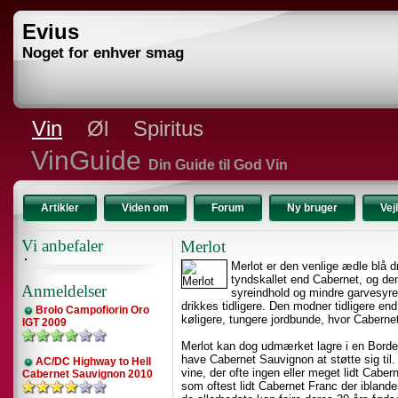
Evius
Noget for enhver smag
Vin
Øl
Spiritus
VinGuide
Din Guide til God Vin
Artikler
Viden om
Forum
Ny bruger
Vej
Vi anbefaler
Merlot
Merlot er den venlige ædle blå d
tyndskallet end Cabernet, og de
Anmeldelser
syreindhold og mindre garvesyre
drikkes tidligere. Den modner tidligere en
Brolo Campofiorin Oro
køligere, tungere jordbunde, hvor Cabern
IGT 2009
Merlot kan dog udmærket lagre i en Borde
have Cabernet Sauvignon at støtte sig til
AC/DC Highway to Hell
vine, der ofte ingen eller meget lidt Caber
Cabernet Sauvignon 2010
som oftest lidt Cabernet Franc der iblande