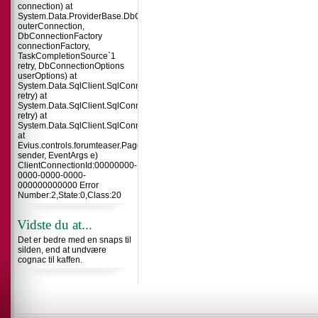
connection) at
System.Data.ProviderBase.DbConnectionInternal.TryOpenConnectionInterna
outerConnection,
DbConnectionFactory
connectionFactory,
TaskCompletionSource`1
retry, DbConnectionOptions
userOptions) at
System.Data.SqlClient.SqlConnection.TryOpenInner(TaskCompletionSource`
retry) at
System.Data.SqlClient.SqlConnection.TryOpen(TaskCompletionSource`1
retry) at
System.Data.SqlClient.SqlConnection.Open()
at
Evius.controls.forumteaser.Page_Load(Object
sender, EventArgs e)
ClientConnectionId:00000000-
0000-0000-0000-
000000000000 Error
Number:2,State:0,Class:20
Vidste du at...
Det er bedre med en snaps til
silden, end at undvære
cognac til kaffen.