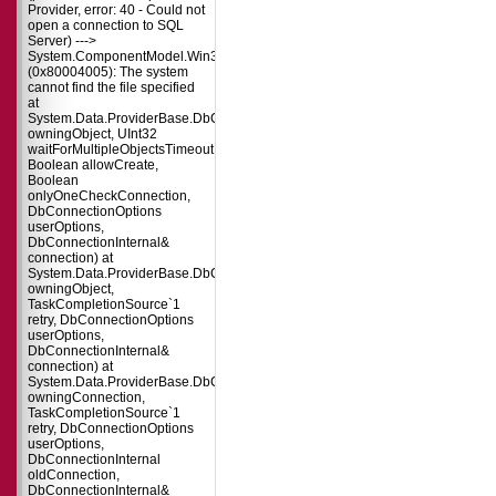
Provider, error: 40 - Could not
open a connection to SQL
Server) --->
System.ComponentModel.Win32Exception
(0x80004005): The system
cannot find the file specified
at
System.Data.ProviderBase.DbConnectionPool.TryGetConnection(DbConnect
owningObject, UInt32
waitForMultipleObjectsTimeout,
Boolean allowCreate,
Boolean
onlyOneCheckConnection,
DbConnectionOptions
userOptions,
DbConnectionInternal&
connection) at
System.Data.ProviderBase.DbConnectionPool.TryGetConnection(DbConnect
owningObject,
TaskCompletionSource`1
retry, DbConnectionOptions
userOptions,
DbConnectionInternal&
connection) at
System.Data.ProviderBase.DbConnectionFactory.TryGetConnection(DbConne
owningConnection,
TaskCompletionSource`1
retry, DbConnectionOptions
userOptions,
DbConnectionInternal
oldConnection,
DbConnectionInternal&