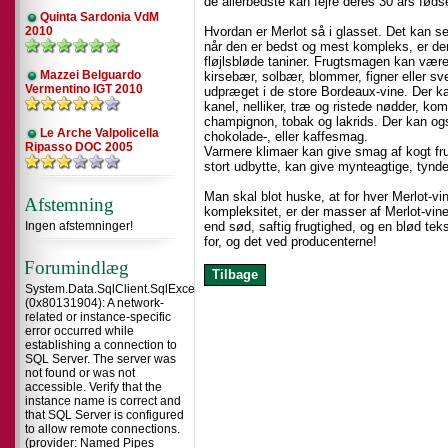
de allerbedste kan fejre deres 30 års fød
Quinta Sardonia VdM
2010
Hvordan er Merlot så i glasset. Det kan s
når den er bedst og mest kompleks, er den
fløjlsbløde taniner. Frugtsmagen kan være
Mazzei Belguardo
kirsebær, solbær, blommer, figner eller sve
Vermentino IGT 2010
udpræget i de store Bordeaux-vine. Der 
kanel, nelliker, træ og ristede nødder, komb
champignon, tobak og lakrids. Der kan ogs
Le Arche Valpolicella
chokolade-, eller kaffesmag.
Ripasso DOC 2005
Varmere klimaer kan give smag af kogt frugt
stort udbytte, kan give mynteagtige, tynde
Man skal blot huske, at for hver Merlot-v
Afstemning
kompleksitet, er der masser af Merlot-vine
Ingen afstemninger!
end sød, saftig frugtighed, og en blød teks
for, og det ved producenterne!
Forumindlæg
System.Data.SqlClient.SqlException
(0x80131904): A network-
related or instance-specific
error occurred while
establishing a connection to
SQL Server. The server was
not found or was not
accessible. Verify that the
instance name is correct and
that SQL Server is configured
to allow remote connections.
(provider: Named Pipes