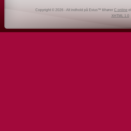
Copyright © 2026 - Alt indhold på Evius™ tilhører
C online
el
XHTML 1.0