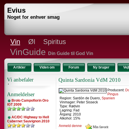
Evius
Noget for enhver smag
Vin
Øl
Spiritus
VinGuide
Din Guide til God Vin
Artikler
Viden om
Forum
Ny bruger
Vej
Vi anbefaler
Quinta Sardonia VdM 2010
Producent:
Do
Anmeldelser
Pingus
Region: Sardón de Duero,
Spanien
Brolo Campofiorin Oro
Vinmager: Peter Sisseck
IGT 2009
Type: Rødvin
Lagring: Fad
Årgang: 2010
AC/DC Highway to Hell
Alkohol: 15%
Cabernet Sauvignon 2010
Anmeld denne