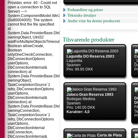
Provider, error: 40 - Could not
open a connection to SQL
Forhandlere og priser
Server) --->
Tekniske detaljer
System.ComponentModel.Win32Exception
(0x80004005): The system
Andre vine fra denne producent
cannot find the file specified
at
System.Data.ProviderBase.DbConnectionPool.TryGetConnection(DbConnect
owningObject, UInt32
Tilsvarende produkter
waitForMultipleObjectsTimeout,
Boolean allowCreate,
Boolean
onlyOneCheckConnection,
Lagunilla DO Reserva 2003
C
DbConnectionOptions
Lagunilla
_
userOptions,
Spanien
D
DbConnectionInternal&
Pris: 99.95 DKK
Pr
connection) at
System.Data.ProviderBase.DbConnectionPool.TryGetConnection(DbConnect
owningObject,
TaskCompletionSource`1
retry, DbConnectionOptions
userOptions,
Jaloco Gran Reserva 1993
DbConnectionInternal&
D
Bodegas Medina
connection) at
D
Spanien
System.Data.ProviderBase.DbConnectionFactory.TryGetConnection(DbConne
Fé
Pris: 140.00 DKK
owningConnection,
S
Karakter: 4,0
TaskCompletionSource`1
Pr
retry, DbConnectionOptions
userOptions,
DbConnectionInternal
oldConnection,
Carta de Plata
DbConnectionInternal&