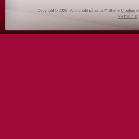
Copyright © 2026 - Alt indhold på Evius™ tilhører
C online
el
XHTML 1.0