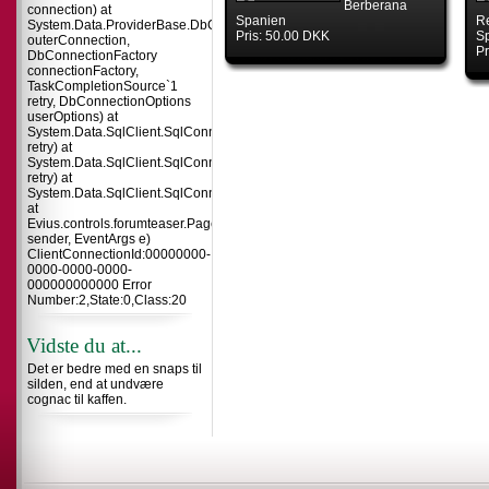
Berberana
connection) at
Spanien
R
System.Data.ProviderBase.DbConnectionInternal.TryOpenConnectionInterna
Pris: 50.00 DKK
S
outerConnection,
Pr
DbConnectionFactory
connectionFactory,
TaskCompletionSource`1
retry, DbConnectionOptions
userOptions) at
System.Data.SqlClient.SqlConnection.TryOpenInner(TaskCompletionSource`
retry) at
System.Data.SqlClient.SqlConnection.TryOpen(TaskCompletionSource`1
retry) at
System.Data.SqlClient.SqlConnection.Open()
at
Evius.controls.forumteaser.Page_Load(Object
sender, EventArgs e)
ClientConnectionId:00000000-
0000-0000-0000-
000000000000 Error
Number:2,State:0,Class:20
Vidste du at...
Det er bedre med en snaps til
silden, end at undvære
cognac til kaffen.