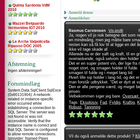
Quinta Sardonia VdM
2010
Anmeld denne
Anmeldelser
Mazzei Belguardo
Vermentino IGT 2010
Rasmus Carstensen
Vis profil
Ja, nogen vil jo nok betegne det som n
en mindreårig, men jeg måtte bare sma
Le Arche Valpolicella
resten kan så få lov til at ligge en del å
Ripasso DOC 2005
ikke vil tage skade af.
Allerede nu er der saft og kraft, til en g
overraskende, også selvom den holder 
Afstemning
Det er en super potent vin, der lige fra 
noget stort, og smagen holder til fulde
Ingen afstemninger!
smagen til fulde og i meget lang tid.
Hvert lille sip holder i lang tid, og det 
man forstår udtrykket. "Det er dyrt at væ
Forumindlæg
Den er alle pengene værd, og meget bedr
System.Data.SqlClient.SqlException
prisen.
(0x80131904): A network-
Velbekommen siger jeg bare.
Oversæt 
related or instance-specific
Tags:
Eksplosiv
,
Fad
,
Fyldig
,
Kraftig
,
K
error occurred while
Robust
,
Tanninrig
establishing a connection to
SQL Server. The server was
not found or was not
accessible. Verify that the
instance name is correct and
that SQL Server is configured
to allow remote connections.
Vil du også anmelde dette produkt ?
Kl
(provider: Named Pipes