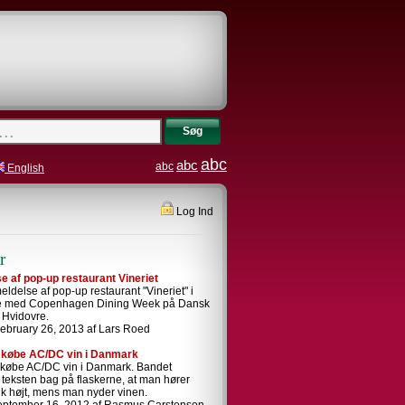
Søg
abc
abc
abc
English
Log Ind
r
 af pop-up restaurant Vineriet
ldelse af pop-up restaurant "Vineriet" i
se med Copenhagen Dining Week på Dansk
i Hvidovre.
ebruary 26, 2013 af Lars Roed
 købe AC/DC vin i Danmark
 købe AC/DC vin i Danmark. Bandet
i teksten bag på flaskerne, at man hører
k højt, mens man nyder vinen.