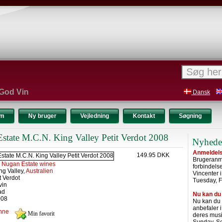
 God Vin
Dansk
um
Ny bruger
Vejledning
Kontakt
Søgning
state M.C.N. King Valley Petit Verdot 2008
Nyhede
Anmeldelse
149.95 DKK
Brugeranme
:
Nugan Estate wines
forbindel
ng Valley,
Australien
Vincenter 
t Verdot
Tuesday, F
vin
ad
Nu kan du
008
Nu kan du
anbefaler 
nne
deres musi