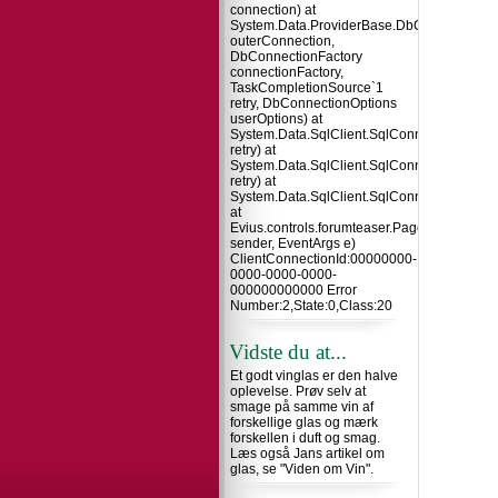
connection) at
System.Data.ProviderBase.DbConnectionInt
outerConnection,
DbConnectionFactory
connectionFactory,
TaskCompletionSource`1
retry, DbConnectionOptions
userOptions) at
System.Data.SqlClient.SqlConnection.TryO
retry) at
System.Data.SqlClient.SqlConnection.Try
retry) at
System.Data.SqlClient.SqlConnection.Open
at
Evius.controls.forumteaser.Page_Load(Obje
sender, EventArgs e)
ClientConnectionId:00000000-
0000-0000-0000-
000000000000 Error
Number:2,State:0,Class:20
Vidste du at...
Et godt vinglas er den halve
oplevelse. Prøv selv at
smage på samme vin af
forskellige glas og mærk
forskellen i duft og smag.
Læs også Jans artikel om
glas, se "Viden om Vin".