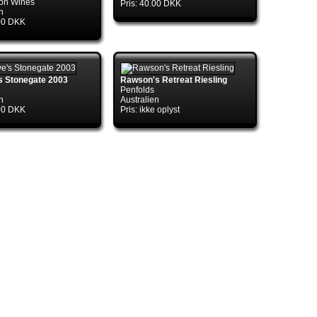
on Wines
Pris: 40.00 DKK
n
.00 DKK
ol.TryGetConnection(DbConnection
s Stonegate 2003
Rawson's Retreat Riesling
Penfolds
n
Australien
.00 DKK
Pris: ikke oplyst
ol.TryGetConnection(DbConnection
ctory.TryGetConnection(DbConnection