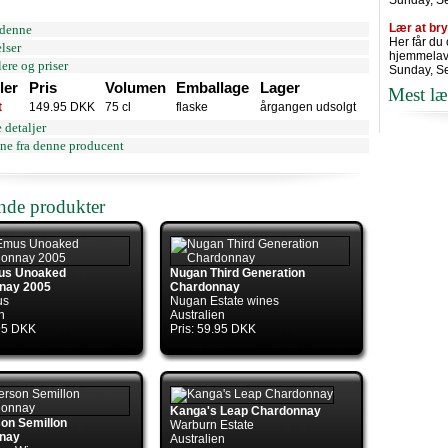
Sunday, S
Lær at br
denne
Her får du
lser
hjemmelav
ere og priser
Sunday, S
ler
Pris
Volumen
Emballage
Lager
Mest læ
t
149.95 DKK
75 cl
flaske
årgangen udsolgt
 detaljer
ne fra denne producent
ende produkter
us Unoaked
Nugan Third Generation
nay 2005
Chardonnay
us
Nugan Estate wines
n
Australien
.95 DKK
Pris: 59.95 DKK
Kanga's Leap Chardonnay
on Semillon
Warburn Estate
nay
Australien