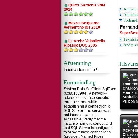
Quinta Sardonia VdM
Anmeld 
2010
Anmelde
Forhandl
Mazzei Belguardo
Forhand
Vermentino IGT 2010
SuperBes
Tekniske
Le Arche Valpolicella
Andre vi
Ripasso DOC 2005
Afstemning
Tilsvar
Ingen afstemninger!
Forumindlæg
Four Em
Chardon
System.Data.SqlClient.SqlException
Four Em
(0x80131904): A network-
Australie
related or instance-specific
Pris: 59
error occurred while
establishing a connection to
SQL Server. The server was
not found or was not
accessible. Verify that the
instance name is correct and
that SQL Server is configured
McPhers
to allow remote connections.
Chardon
(provider: Named Pipes