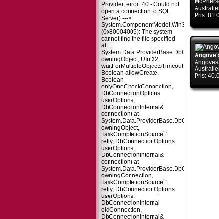
McPhers
Provider, error: 40 - Could not
Australie
open a connection to SQL
Pris: 81
Server) --->
System.ComponentModel.Win32Exception
(0x80004005): The system
cannot find the file specified
at
System.Data.ProviderBase.DbConnectionPo
Angove'
owningObject, UInt32
Angoves
waitForMultipleObjectsTimeout,
Australie
Boolean allowCreate,
Pris: 40
Boolean
onlyOneCheckConnection,
DbConnectionOptions
userOptions,
DbConnectionInternal&
connection) at
System.Data.ProviderBase.DbConnectionPo
owningObject,
TaskCompletionSource`1
retry, DbConnectionOptions
userOptions,
DbConnectionInternal&
connection) at
System.Data.ProviderBase.DbConnectionFa
owningConnection,
TaskCompletionSource`1
retry, DbConnectionOptions
userOptions,
DbConnectionInternal
oldConnection,
DbConnectionInternal&