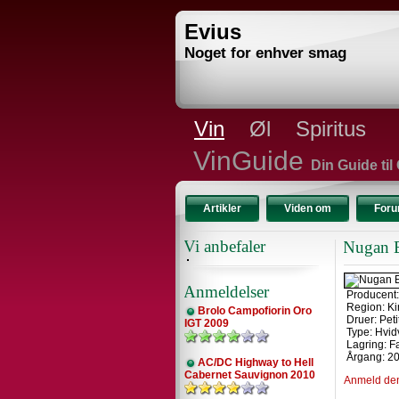
Evius
Noget for enhver smag
Vin
Øl
Spiritus
VinGuide
Din Guide til
Artikler
Viden om
For
Vi anbefaler
Nugan E
Anmeldelser
Producent
Region: Ki
Brolo Campofiorin Oro
Druer: Peti
IGT 2009
Type: Hvid
Lagring: F
Årgang: 2
AC/DC Highway to Hell
Cabernet Sauvignon 2010
Anmeld de