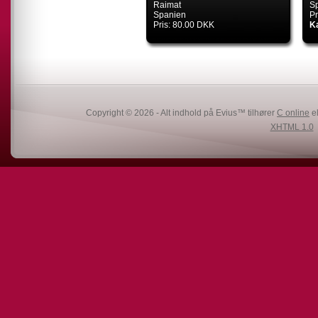
Raimat
S
Spanien
Pr
Pris: 80.00 DKK
Ka
Copyright © 2026 - Alt indhold på Evius™ tilhører
C online
el
XHTML 1.0