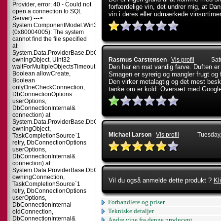
Provider, error: 40 - Could not
forfærdelige vin, det undrer mig, at D
open a connection to SQL
vin i deres eller udmærkede vinsortime
Server) --->
System.ComponentModel.Win32Exception
(0x80004005): The system
cannot find the file specified
at
System.Data.ProviderBase.DbConnectionPool.TryGetConnection(DbConnect
owningObject, UInt32
Rasmus Carstensen
Vis profil
Sat
waitForMultipleObjectsTimeout,
Den har en mat vandig farve. Duften er 
Boolean allowCreate,
Smagen er syrerig og mangler frugt og 
Boolean
Den virker metalagtig og det mest bes
onlyOneCheckConnection,
tanke om er kold.
Oversæt med Googl
DbConnectionOptions
userOptions,
DbConnectionInternal&
connection) at
System.Data.ProviderBase.DbConnectionPool.TryGetConnection(DbConnect
owningObject,
Michael Larson
Vis profil
Tuesday
TaskCompletionSource`1
retry, DbConnectionOptions
userOptions,
DbConnectionInternal&
connection) at
System.Data.ProviderBase.DbConnectionFactory.TryGetConnection(DbConne
owningConnection,
Vil du også anmelde dette produkt ?
Kl
TaskCompletionSource`1
retry, DbConnectionOptions
userOptions,
Forhandlere og priser
DbConnectionInternal
Tekniske detaljer
oldConnection,
DbConnectionInternal&
Andre vine fra denne producent