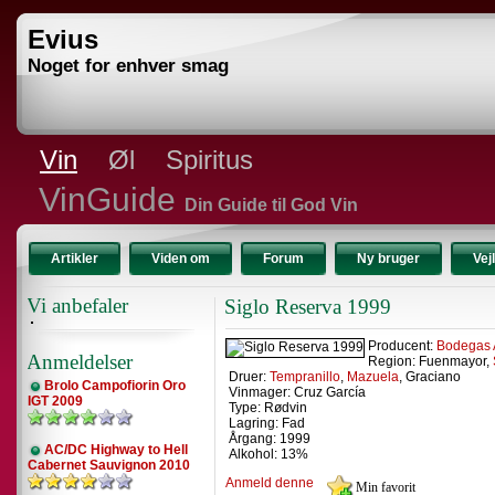
Evius
Noget for enhver smag
Vin
Øl
Spiritus
VinGuide
Din Guide til God Vin
Artikler
Viden om
Forum
Ny bruger
Vej
Vi anbefaler
Siglo Reserva 1999
Producent:
Bodegas
Anmeldelser
Region: Fuenmayor,
Druer:
Tempranillo
,
Mazuela
, Graciano
Brolo Campofiorin Oro
Vinmager: Cruz García
IGT 2009
Type: Rødvin
Lagring: Fad
Årgang: 1999
AC/DC Highway to Hell
Alkohol: 13%
Cabernet Sauvignon 2010
Anmeld denne