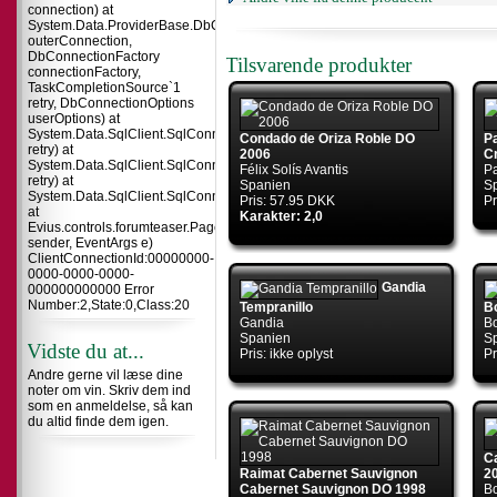
connection) at
System.Data.ProviderBase.DbConnectionInternal.TryOpenConnectionInterna
outerConnection,
DbConnectionFactory
Tilsvarende produkter
connectionFactory,
TaskCompletionSource`1
retry, DbConnectionOptions
userOptions) at
System.Data.SqlClient.SqlConnection.TryOpenInner(TaskCompletionSource`
Condado de Oriza Roble DO
P
retry) at
2006
C
System.Data.SqlClient.SqlConnection.TryOpen(TaskCompletionSource`1
Félix Solís Avantis
Pa
retry) at
Spanien
S
System.Data.SqlClient.SqlConnection.Open()
Pris: 57.95 DKK
Pr
at
Karakter: 2,0
Evius.controls.forumteaser.Page_Load(Object
sender, EventArgs e)
ClientConnectionId:00000000-
0000-0000-0000-
Gandia
000000000000 Error
Number:2,State:0,Class:20
Tempranillo
B
Gandia
B
Spanien
S
Vidste du at...
Pris: ikke oplyst
Pr
Andre gerne vil læse dine
noter om vin. Skriv dem ind
som en anmeldelse, så kan
du altid finde dem igen.
C
Raimat Cabernet Sauvignon
2
Cabernet Sauvignon DO 1998
B