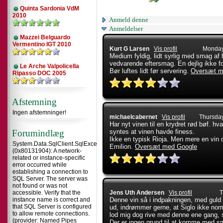
Quinta Sardonia VdM
2010
Anmeld denne
Anmeldelser
Mazzei Belguardo
Vermentino IGT 2010
Kurt G Larsen
Vis profil
Monday
Medium fyldig, lidt syrlig med smag af 
vedvarende eftersmag. En dejlig ikke for
Le Arche Valpolicella
Bør luftes lidt før servering.
Oversæt m
Ripasso DOC 2005
Afstemning
Ingen afstemninger!
michaelcabernet
Vis profil
Thursday
Har nyt vinen til en krydret rød bøf. hv
Forumindlæg
syntes at vinen havde finess.
Ikke en typisk Rioja. Men mere en vin d
System.Data.SqlClient.SqlException
Emilion.
Oversæt med Google
(0x80131904): A network-
related or instance-specific
error occurred while
establishing a connection to
SQL Server. The server was
not found or was not
accessible. Verify that the
Jens Uth Andersen
Vis profil
T
instance name is correct and
Denne vin så i indpakningen, med guld o
that SQL Server is configured
ud, indrømmer gerne, at Siglo ikke norm
to allow remote connections.
lod mig dog rive med denne ene gang, 
(provider: Named Pipes
Der er ingen grund til at komme med 